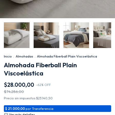
Inicio
.
Almohadas
.
Almohada Fiberball Plain Viscoelástica
Almohada Fiberball Plain
Viscoelástica
$28.000,00
-
62
%
OFF
$74.286,00
Precio sin impuestos
$23.140,50
Ver más detalles