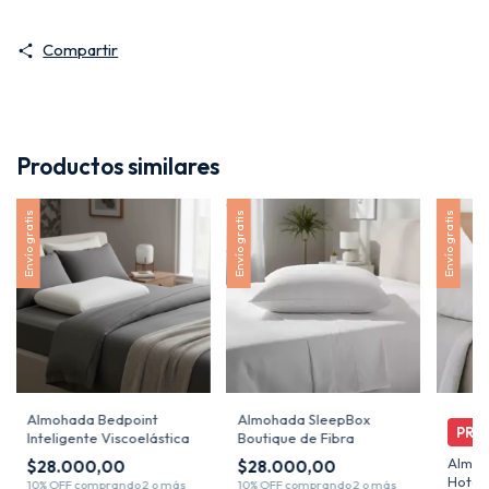
Compartir
Productos similares
Envío gratis
Envío gratis
Envío gratis
Almohada SleepBox
Almohada Bedpoint
Boutique de Fibra
Inteligente Viscoelástica
Almoh
$28.000,00
$28.000,00
Hotel 
10% OFF
comprando 2 o más
10% OFF
comprando 2 o más