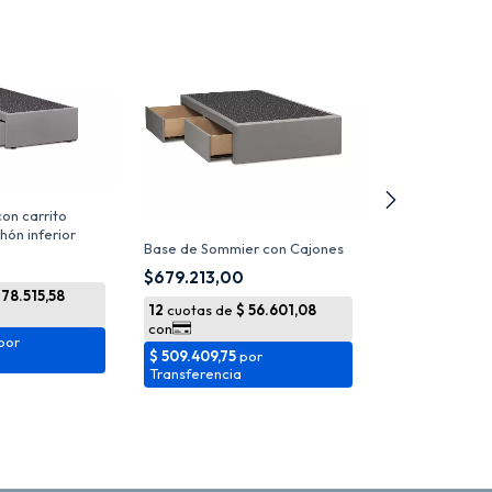
on carrito
hón inferior
Base de Sommier con Cajones
Base Cannon Un
jacquard
$679.213,00
$180.000,0
$260.000,00