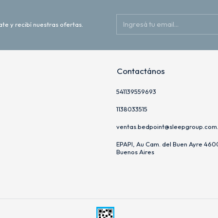
ate y recibí nuestras ofertas.
Contactános
541139559693
1138033515
ventas.bedpoint@sleepgroup.com
EPAPI, Au Cam. del Buen Ayre 4600
Buenos Aires