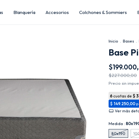
as
Blanquería
Accesorios
Colchones & Sommiers
Inicio
.
Bases
.
Base Pi
$199.000
$227.000,00
Precio sin impu
Ver más deta
Medida :
80x19
80x190
10