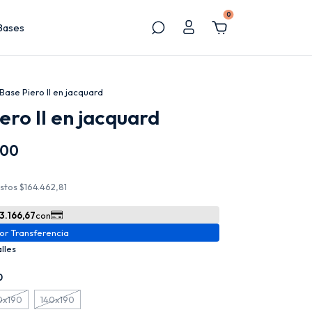
0
Bases
Base Piero II en jacquard
ero II en jacquard
,00
estos
$164.462,81
lles
0
0x190
140x190