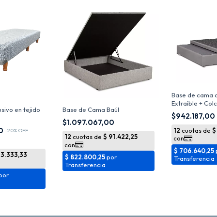
Base de cama c
Extraíble + Colc
sivo en tejido
Base de Cama Baúl
$942.187,00
$1.097.067,00
00
-
20
%
OFF