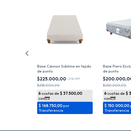
 Negro en
Base Cannon Sublime en tejido
Base Piero Exclu
de punto
de punto
0
$225.000,00
$200.000,
-
29
%
OFF
-
21
%
OFF
$285.000,00
$250.000,00